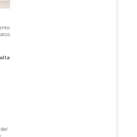
mento
latos
alta
del
e