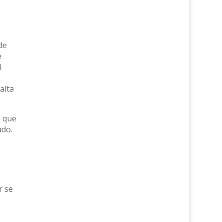
de
e
l
alta
a que
ado.
r se