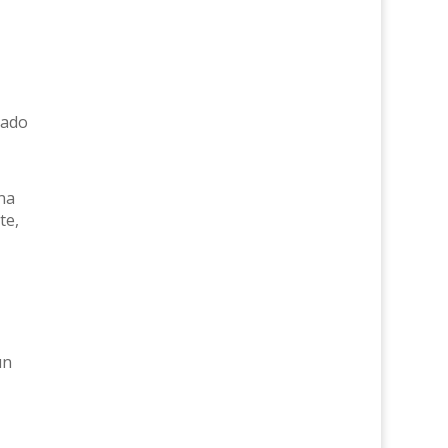
eado
na
te,
un