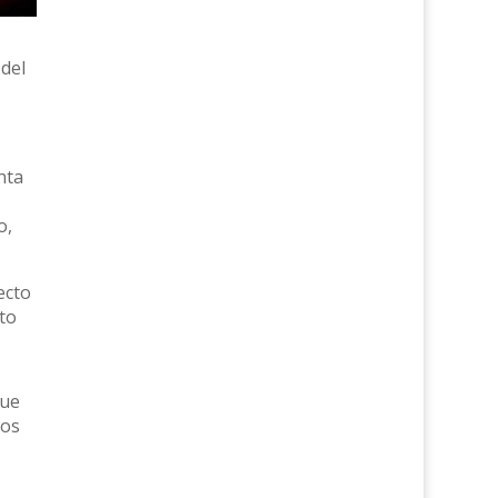
 del
nta
o,
ecto
to
que
mos