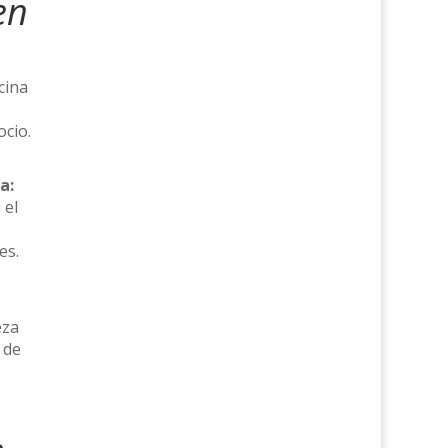
en
cina
ocio.
a:
 el
es.
eza
 de