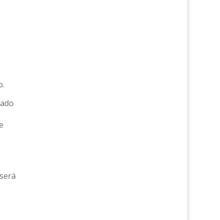
o.
iado
e
 será