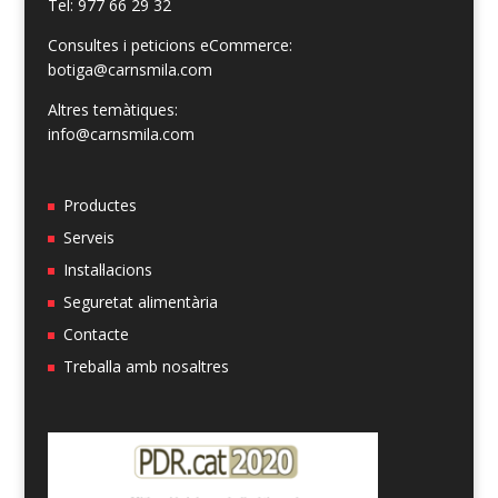
Tel: 977 66 29 32
Consultes i peticions eCommerce:
botiga@carnsmila.com
Altres temàtiques:
info@carnsmila.com
Productes
Serveis
Instal·lacions
Seguretat alimentària
Contacte
Treballa amb nosaltres