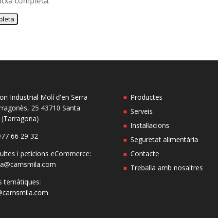
itxa completa:
on Industrial Molí d'en Serra
Productes
rragonès, 25 43710 Santa
Serveis
a (Tarragona)
Instal·lacions
977 66 29 32
Seguretat alimentària
ultes i peticions eCommerce:
Contacte
ga@carnsmila.com
Treballa amb nosaltres
s temàtiques:
@carnsmila.com