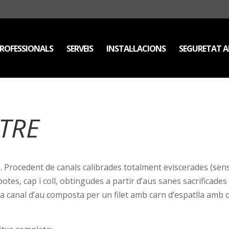
ROFESSIONALS
SERVEIS
INSTAL·LACIONS
SEGURETAT A
STRE
ra. Procedent de canals calibrades totalment eviscerades (sens
tes, cap i coll, obtingudes a partir d’aus sanes sacrificades 
a canal d’au composta per un filet amb carn d’espatlla amb o 