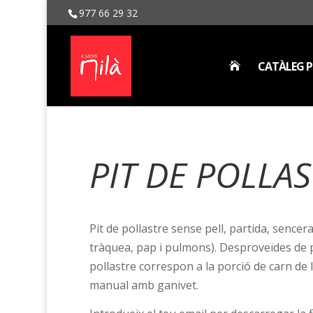
977 66 29 32
CATÀLEG P

PIT DE POLLA
Pit de pollastre sense pell, partida, sence
tràquea, pap i pulmons). Desproveïdes de po
pollastre correspon a la porció de carn de l
manual amb ganivet.