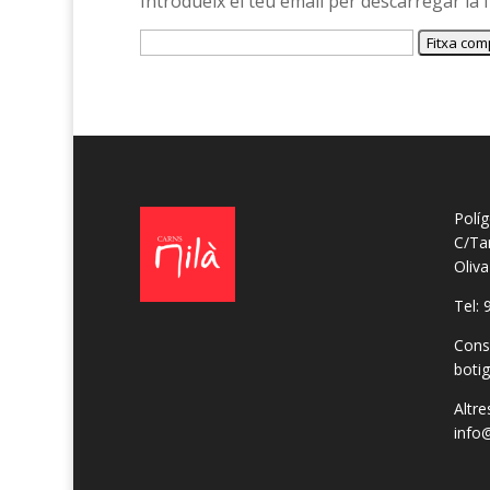
Introdueix el teu email per descarregar la f
Políg
C/Ta
Oliv
Tel: 
Cons
boti
Altre
info