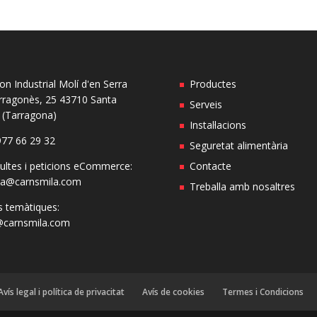
on Industrial Molí d'en Serra
Productes
rragonès, 25 43710 Santa
Serveis
a (Tarragona)
Instal·lacions
977 66 29 32
Seguretat alimentària
ultes i peticions eCommerce:
Contacte
ga@carnsmila.com
Treballa amb nosaltres
s temàtiques:
@carnsmila.com
Avís legal i política de privacitat
Avís de cookies
Termes i Condicions