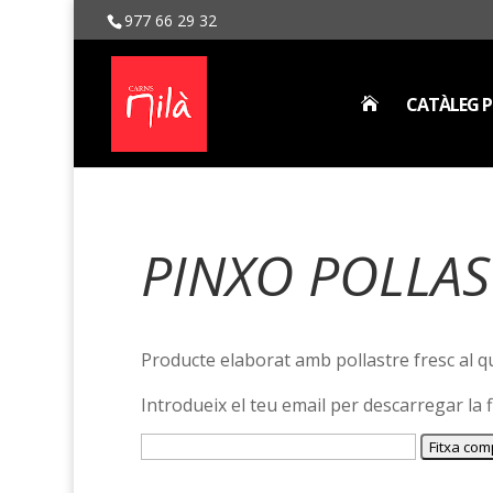
977 66 29 32
CATÀLEG P

PINXO POLLA
Producte elaborat amb pollastre fresc al q
Introdueix el teu email per descarregar la f