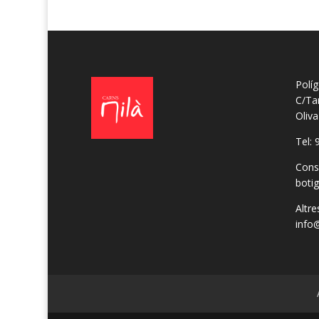
Políg
C/Ta
Oliv
Tel: 
Cons
boti
Altre
info